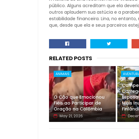
público. Alguns acreditam que ela deveri
outros aplaudem sua astúcia e a parabe
estabilidade financeira. Lina, no entanto
que, desde que ela e seus parceiros est
RELATED POSTS
ANIMAIS
AVENTUR
Campeo
Carreg
O Cão que Emocionou
Esposa
Fiéis ao Participar de
Mais In
Oração na Colômbia
Finlând
May 21, 2026
Decem