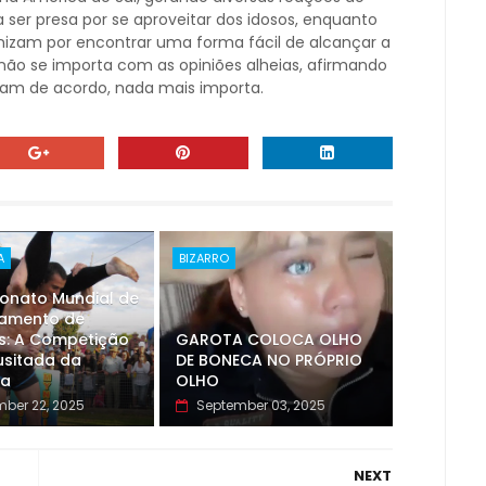
a ser presa por se aproveitar dos idosos, enquanto
nizam por encontrar uma forma fácil de alcançar a
, não se importa com as opiniões alheias, afirmando
ejam de acordo, nada mais importa.
A
BIZARRO
nato Mundial de
amento de
s: A Competição
GAROTA COLOCA OLHO
usitada da
DE BONECA NO PRÓPRIO
ia
OLHO
ber 22, 2025
September 03, 2025
NEXT