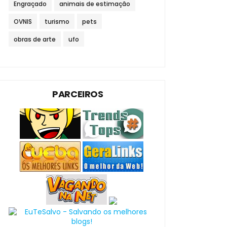
Engraçado
animais de estimação
OVNIS
turismo
pets
obras de arte
ufo
PARCEIROS