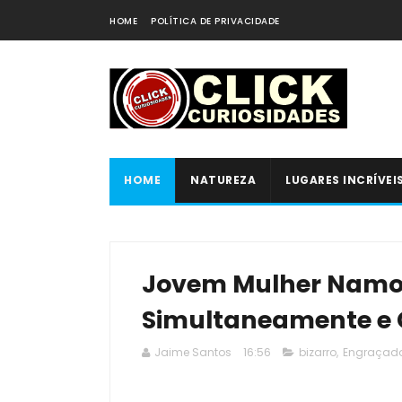
HOME
POLÍTICA DE PRIVACIDADE
HOME
NATUREZA
LUGARES INCRÍVEI
Jovem Mulher Namo
Simultaneamente e 
Jaime Santos
16:56
bizarro
,
Engraçad