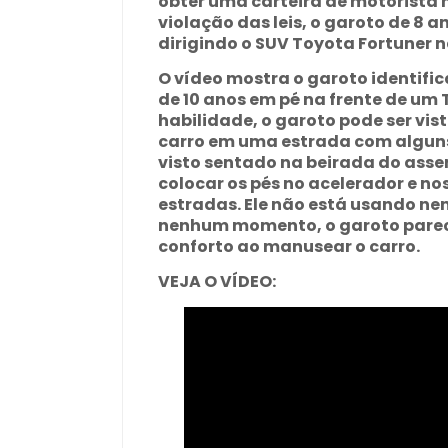
obter uma carteira de motorista 
violação das leis, o garoto de 8 a
dirigindo o SUV Toyota Fortuner 
O vídeo mostra o garoto identif
de 10 anos em pé na frente de u
habilidade, o garoto pode ser vist
carro em uma estrada com alguns
visto sentado na beirada do asse
colocar os pés no acelerador e no
estradas. Ele não está usando n
nenhum momento, o garoto parece
conforto ao manusear o carro.
VEJA O VÍDEO: