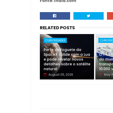
Fonte: índia.com
RELATED POSTS
CURIOSIDADES
CURIOSI
Parte de foguete da
SpaceX colide com a Lua
O maio
e pode revelar novos
do mun
detalhes sobre o satélite
transp
natural
10.000 
August 05, 2026
May 1