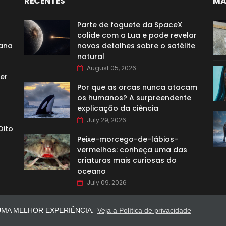
RECENTES
MA
Parte de foguete da SpaceX
colide com a Lua e pode revelar
cana
novos detalhes sobre o satélite
natural
August 05, 2026
er
Por que as orcas nunca atacam
os humanos? A surpreendente
explicação da ciência
July 29, 2026
Oito
Peixe-morcego-de-lábios-
vermelhos: conheça uma das
criaturas mais curiosas do
oceano
July 09, 2026
UMA MELHOR EXPERIÊNCIA.
Veja a Política de privacidade