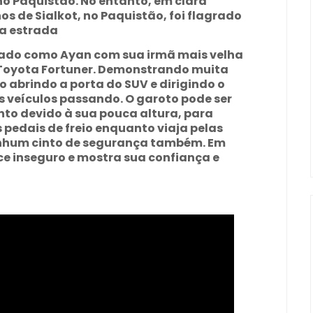
no Paquistão. No entanto, em clara
nos de Sialkot, no Paquistão, foi flagrado
na estrada
icado como Ayan com sua irmã mais velha
m Toyota Fortuner. Demonstrando muita
o abrindo a porta do SUV e dirigindo o
 veículos passando. O garoto pode ser
nto devido à sua pouca altura, para
s pedais de freio enquanto viaja pelas
enhum cinto de segurança também. Em
 inseguro e mostra sua confiança e