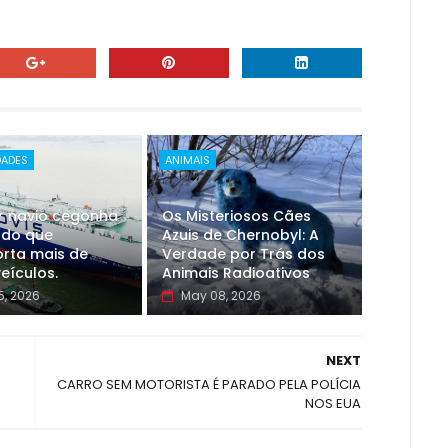
DADES
ANIMAIS
r navio cegonha
Os Misteriosos Cães
do que
Azuis de Chernobyl: A
orta mais de
Verdade por Trás dos
veículos.
Animais Radioativos
5, 2026
May 08, 2026
NEXT
CARRO SEM MOTORISTA É PARADO PELA POLÍCIA
NOS EUA