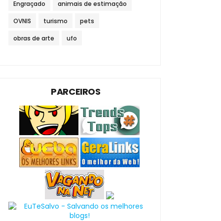
Engraçado
animais de estimação
OVNIS
turismo
pets
obras de arte
ufo
PARCEIROS