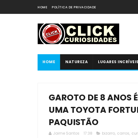
HOME
POLÍTICA DE PRIVACIDADE
HOME
NATUREZA
LUGARES INCRÍVEI
GAROTO DE 8 ANOS 
UMA TOYOTA FORTU
PAQUISTÃO
Jaime Santos
17:38
bizarro
,
carros
,
cur