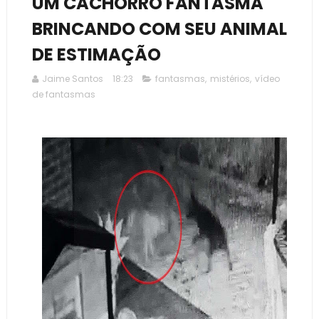
UM CACHORRO FANTASMA
BRINCANDO COM SEU ANIMAL
DE ESTIMAÇÃO
Jaime Santos
18:23
fantasmas
,
mistérios
,
vídeo
de fantasmas