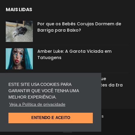
MAIS LIDAS
Por que os Bebês Corujas Dormem de
Barriga para Baixo?
Amber Luke: A Garota Viciada em
Tatuagens
O Mistério dos Mamutes: O que
Aconteceu com Esses Gigantes da Era
ESTE SITE USA COOKIES PARA
do Gelo?
GARANTIR QUE VOCÊ TENHA UMA
MELHOR EXPERIÊNCIA.
Veja a Política de privacidade
COPYRIGHT ©
2026
CLICKCURIOSIDADES
ENTENDO E ACEITO