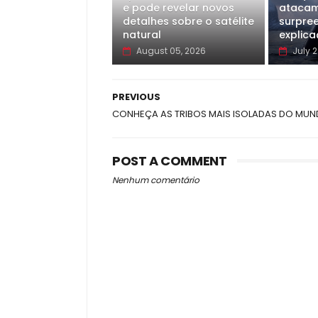
e pode revelar novos
atacam
detalhes sobre o satélite
surpre
natural
explica
August 05, 2026
July 2
PREVIOUS
CONHEÇA AS TRIBOS MAIS ISOLADAS DO MU
POST A COMMENT
Nenhum comentário