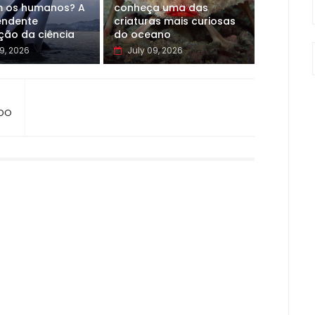
 os humanos? A
conheça uma das
endente
criaturas mais curiosas
ção da ciência
do oceano
9, 2026
July 09, 2026
NDO