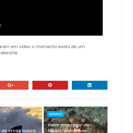
aram em vídeo o momento exato de um
valanche.
ANIMAIS
Peixe-morcego-de-
e as orcas nunca
lábios-vermelhos: