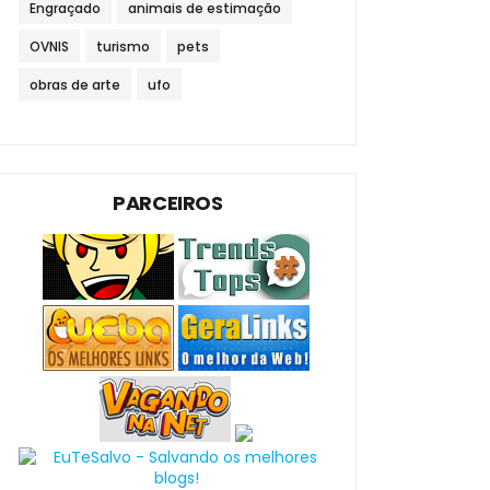
Engraçado
animais de estimação
OVNIS
turismo
pets
obras de arte
ufo
PARCEIROS