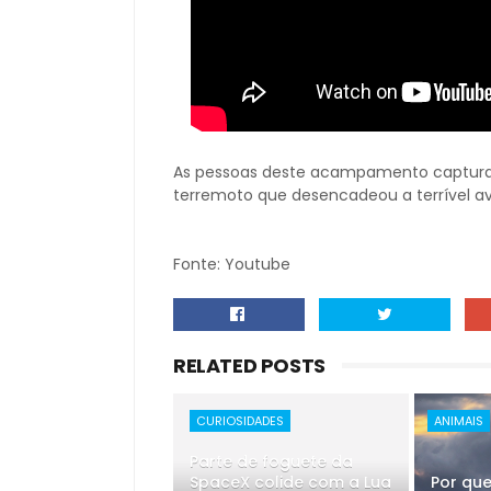
As pessoas deste acampamento captur
terremoto que desencadeou a terrível a
Fonte: Youtube
RELATED POSTS
CURIOSIDADES
ANIMAIS
Parte de foguete da
SpaceX colide com a Lua
Por qu