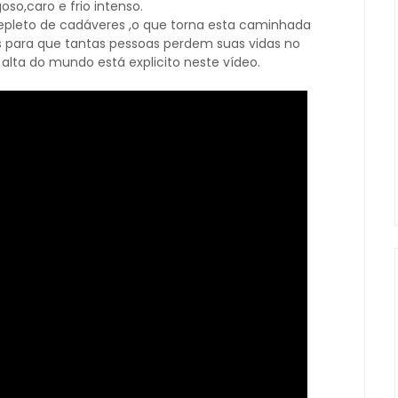
so,caro e frio intenso.
repleto de cadáveres ,o que torna esta caminhada
s para que tantas pessoas perdem suas vidas no
lta do mundo está explicito neste vídeo.