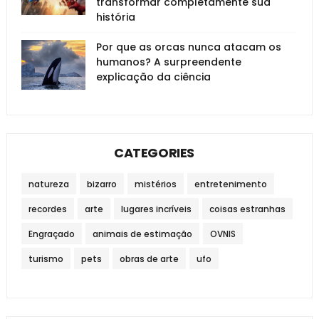
transformar completamente sua
história
Por que as orcas nunca atacam os
humanos? A surpreendente
explicação da ciência
CATEGORIES
natureza
bizarro
mistérios
entretenimento
recordes
arte
lugares incríveis
coisas estranhas
Engraçado
animais de estimação
OVNIS
turismo
pets
obras de arte
ufo