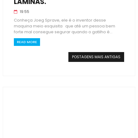
LÂMINAS.
19:55
Conheça Joeg Sprave, ele é o inventor desse
maquina meio esquisita que até um pessoa bem
forte mal consegue segurar quando o gatilho é...
READ MORE
POSTAGENS MAIS ANTIGAS